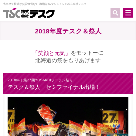
省エネで快適な賃貸経営なら外断熱RCマンションの株式会社テスク
2018年度テスク＆祭人
をモットーに
「笑顔と元気」
北海道の祭をもりあげます
2018年｜第27回YOSAKOIソーラン祭り
テスク＆祭人 セミファイナル出場！