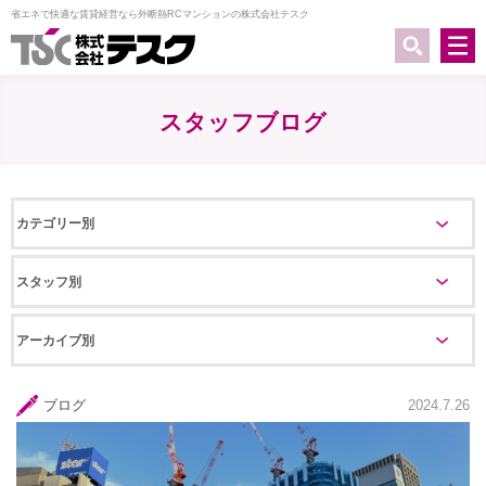
省エネで快適な賃貸経営なら外断熱RCマンションの株式会社テスク
スタッフブログ
カテゴリー別
ブログ
イベント報告
スタッフ別
建築パートナー部 馬場
賃貸管理部 太田
営業部 藤田
営業部 上口
賃貸管理部 片桐
建築パートナー部 小崎
函館支店 久保田
建築部 中野
建築パートナー部 佐藤
函館支店 今
建築部 高尾
代表取締役 丹
テスク 営業
環境エネルギー部 上山
業務管理部 山下
函館支店 吉田
アーカイブ別
2024
2023
2022
ブログ
2024.7.26