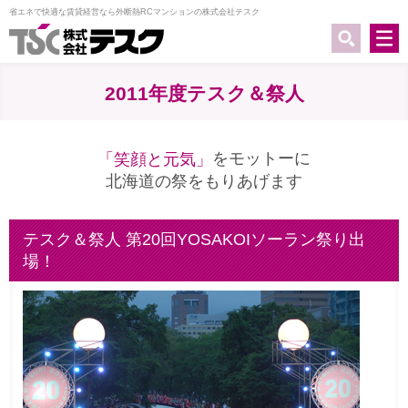
省エネで快適な賃貸経営なら外断熱RCマンションの株式会社テスク
2011年度テスク＆祭人
をモットーに
「笑顔と元気」
北海道の祭をもりあげます
テスク＆祭人 第20回YOSAKOIソーラン祭り出
場！