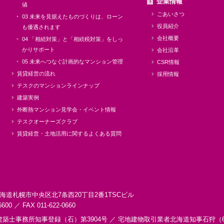
企業情報
値
ごあいさつ
03 未来を見据えたものづくりは、ローン
役員紹介
も優遇されます
会社概要
04 「相続対策」と「相続税対策」をしっ
かりサポート
会社沿革
05 未来へつなぐ計画的なマンション管理
CSR情報
賃貸経営の流れ
採用情報
テスクのマンションラインナップ
建築実例
外断熱マンション見学会・イベント情報
テスクオーナーズクラブ
賃貸経営・土地活用に関するよくある質問
海道札幌市中央区
北7条西20丁目2番1
TSCビル
6600 ／ FAX 011-622-0660
建築士事務所知事登録（石）第3904号 ／
宅地建物取引業者北海道知事石狩（6）