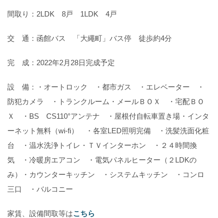
間取り：2LDK 8戸 1LDK 4戸
交 通：函館バス 「大繩町」バス停 徒歩約4分
完 成：2022年2月28日完成予定
設 備：・オートロック ・都市ガス ・エレベーター ・
防犯カメラ ・トランクルーム・メールＢＯＸ ・宅配ＢＯ
Ｘ ・BS CS110°アンテナ ・屋根付自転車置き場・インタ
ーネット無料（wi-fi） ・各室LED照明完備 ・洗髪洗面化粧
台 ・温水洗浄トイレ・ＴＶインターホン ・２４時間換
気 ・冷暖房エアコン ・電気パネルヒーター（２LDKの
み）・カウンターキッチン ・システムキッチン ・コンロ
三口 ・バルコニー
家賃、設備間取等は
こちら