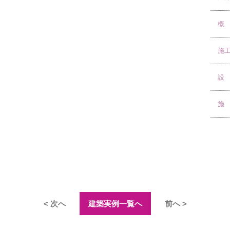
概
施
設
施
< 次へ
建築実例一覧へ
前へ >