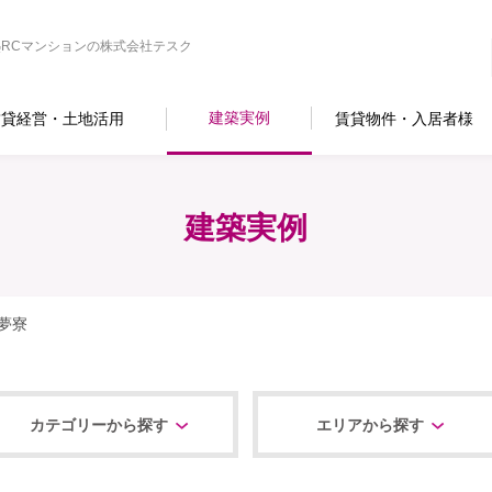
RCマンションの株式会社テスク
建築実例
賃貸経営・土地活用
賃貸物件・入居者様
建築実例
夢寮
カテゴリーから探す
エリアから探す
すべて
食品加工場
テナント
マンション・個人住宅
オフィス・商業施設
医療・福祉関連施設
学校・教育関連施設
公共・官公庁施設
改修・リニューアル
北海道エリア
東北エリア
関東エリア
中部エリア
近畿エリア
九州・沖縄エリア