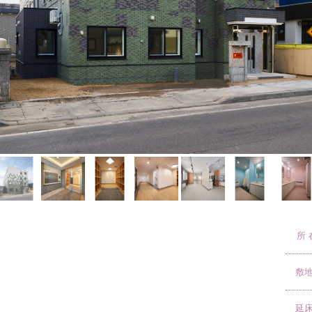
所 
敷
延