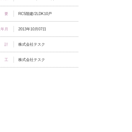
 要
RC5階建/2LDK10戸
工年月
2013年10月07日
 計
株式会社テスク
 工
株式会社テスク