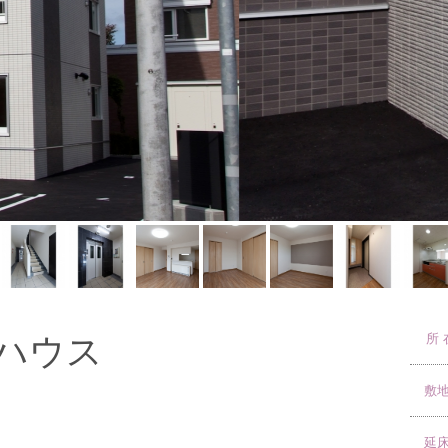
ハウス
所 
敷
延