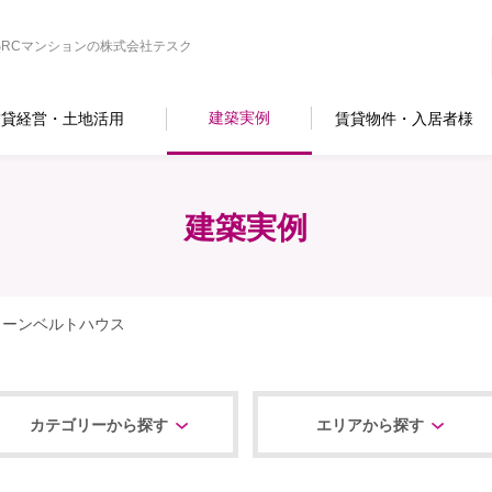
RCマンションの株式会社テスク
建築実例
賃貸経営・土地活用
賃貸物件・入居者様
建築実例
リーンベルトハウス
カテゴリーから探す
エリアから探す
すべて
食品加工場
テナント
マンション・個人住宅
オフィス・商業施設
医療・福祉関連施設
学校・教育関連施設
公共・官公庁施設
改修・リニューアル
北海道エリア
東北エリア
関東エリア
中部エリア
近畿エリア
九州・沖縄エリア