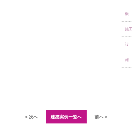
概
施
設
施
< 次へ
建築実例一覧へ
前へ >