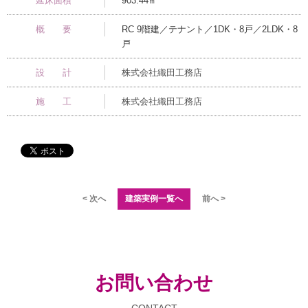
延床面積
903.44㎡
概 要
RC 9階建／テナント／1DK・8戸／2LDK・8
戸
設 計
株式会社織田工務店
施 工
株式会社織田工務店
< 次へ
建築実例一覧へ
前へ >
お問い合わせ
CONTACT