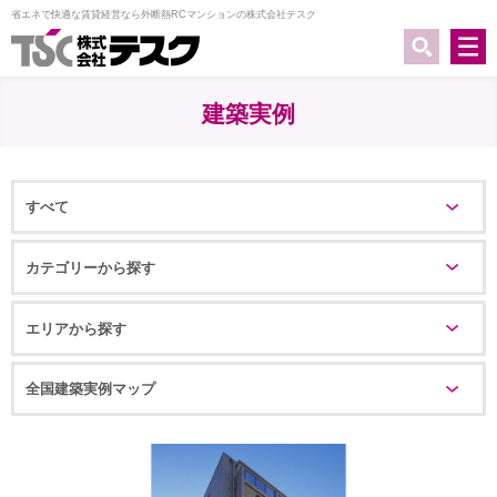
省エネで快適な賃貸経営なら外断熱RCマンションの株式会社テスク
建築実例
すべて
カテゴリーから探す
すべて
テナント
食品加工場
マンション・個人住宅
オフィス・商業施設
医療・福祉関連施設
学校・教育関連施設
公共・官公庁施設
改修・リニューアル
エリアから探す
北海道エリア
東北エリア
関東エリア
中部エリア
近畿エリア
九州・沖縄エリア
全国建築実例マップ