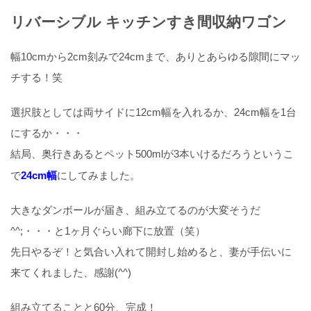
リバーシブル キッチンすき間収納ワゴン
幅10cmから2cm刻みで24cmまで、ありとあらゆる隙間にマッ
チする！笑
選択肢としては両サイドに12cm幅を入れるか、24cm幅を1台
にするか・・・
結局、奥行きあるとペット500mlが3本いけるだろうというこ
で
24cm幅
にしてみました。
大きなダンボールが届き、組み立てるのが大変そうだ
^^;・・・と1ヶ月ぐらい廊下に放置（笑）
先日やるぞ！と気合い入れて開封し始めると、妻が手伝いに
来てくれました、感謝(^^)
組み立てることと60分、完成！