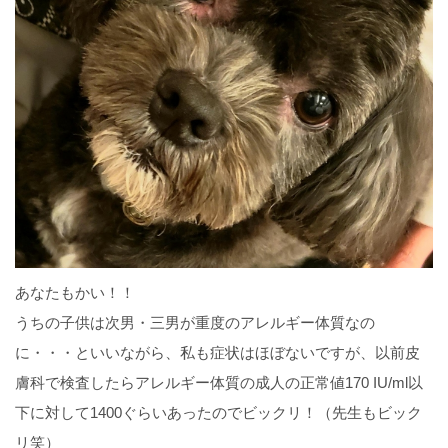
あなたもかい！！
うちの子供は次男・三男が重度のアレルギー体質なの
に・・・といいながら、私も症状はほぼないですが、以前皮
膚科で検査したらアレルギー体質の成人の正常値170 IU/ml以
下に対して1400ぐらいあったのでビックリ！（先生もビック
リ笑）