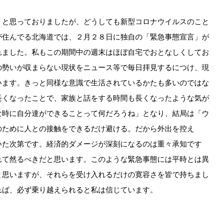
うと思っておりましたが、どうしても新型コロナウイルスのこと
が住んでる北海道では、２月２８日に独自の「緊急事態宣言」が
れました。私もこの期間中の週末はほぼ自宅でおとなしくしてお
の勢いが収まらない現状をニュース等で毎日拝見するにつけ、現
います。きっと同様な意識で生活されているかたも多いのではな
長くなったことで、家族と話をする時間も長くなったような気が
な時に自分達ができることって何だろうね」となり、結局は「ウ
のために人との接触をできるだけ避ける。だから外出を控え
いた次第です。経済的ダメージが深刻になるのは重々承知です
れて然るべきだと思います。このような緊急事態には平時とは異
と思いますが、それらを受け入れるだけの寛容さを皆で持ちまし
れば、必ず乗り越えられると私は信じています。