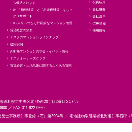
役員紹介
も優遇されます
会社概要
04 「相続対策」と「相続税対策」をしっ
かりサポート
会社沿革
05 未来へつなぐ計画的なマンション管理
CSR情報
賃貸経営の流れ
採用情報
テスクのマンションラインナップ
建築実例
外断熱マンション見学会・イベント情報
テスクオーナーズクラブ
賃貸経営・土地活用に関するよくある質問
海道札幌市中央区
北7条西20丁目2番1
TSCビル
6600 ／ FAX 011-622-0660
建築士事務所知事登録（石）第3904号 ／
宅地建物取引業者北海道知事石狩（6）