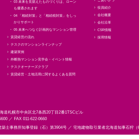
ごあいさつ
03 未来を見据えたものづくりは、ローン
役員紹介
も優遇されます
会社概要
04 「相続対策」と「相続税対策」をしっ
かりサポート
会社沿革
05 未来へつなぐ計画的なマンション管理
CSR情報
賃貸経営の流れ
採用情報
テスクのマンションラインナップ
建築実例
外断熱マンション見学会・イベント情報
テスクオーナーズクラブ
賃貸経営・土地活用に関するよくある質問
海道札幌市中央区
北7条西20丁目2番1
TSCビル
6600 ／ FAX 011-622-0660
建築士事務所知事登録（石）第3904号 ／
宅地建物取引業者北海道知事石狩（6）