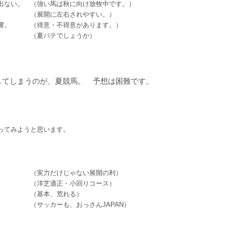
出ない。 （強い馬は秋に向け放牧中です。）
。 （展開に左右されやすい。）
影響。 （得意・不得意があります。）
る。 （夏バテでしょうか）
してしまうのが、夏競馬。 予想は困難です。
ってみようと思います。
（実力だけじゃない展開の利）
 （洋芝適正・小回りコース）
い （基本、荒れる）
う （サッカーも、おっさんJAPAN）