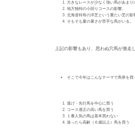
大きなレースが少なく強い馬があまり
地方独特の小回りコースの影響
北海道特有の洋芝という重たい芝の
そもそも夏の暑さが苦手な馬がい
上記の影響もあり、思わぬ穴馬が激走
そこで今年はこんなテーマで馬券を買
逃げ・先行馬を中心に買う 
コース適正の高い馬を買う
１番人気の馬は基本買わな
迷ったら高齢（６歳以上）馬を買