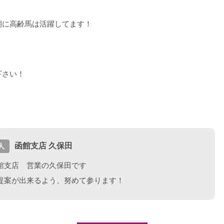
期に高齢馬は活躍してます！
下さい！
函館支店 久保田
人
館支店 営業の久保田です
提案が出来るよう、努めて参ります！