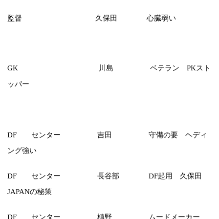
監督 久保田 心臓弱い
川島 ベテラン
GK
PKスト
ッパー
センター 吉田 守備の要 ヘディ
DF
ング強い
センター 長谷部
起用 久保田
DF
DF
の秘策
JAPAN
センター 槙野 ムードメーカー
DF