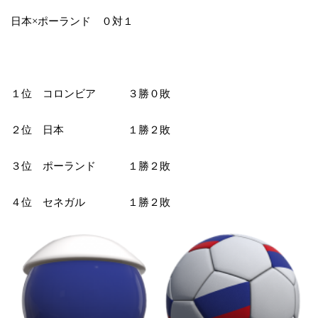
日本×ポーランド ０対１
１位 コロンビア ３勝０敗
２位 日本 １勝２敗
３位 ポーランド １勝２敗
４位 セネガル １勝２敗