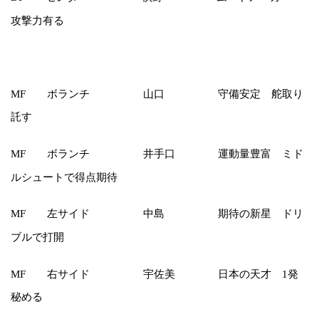
攻撃力有る
ボランチ 山口 守備安定 舵取り
MF
託す
ボランチ 井手口 運動量豊富 ミド
MF
ルシュートで得点期待
左サイド 中島 期待の新星 ドリ
MF
ブルで打開
右サイド 宇佐美 日本の天才 1発
MF
秘める