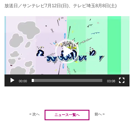
放送日／サンテレビ7月12日(日)、テレビ埼玉8月8日(土)
動
画
プ
レ
ー
ヤ
ー
00:00
03:08
< 次へ
前へ >
ニュース一覧へ