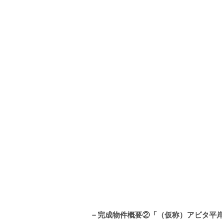
－完成物件概要②「（仮称）アビタ平岸3