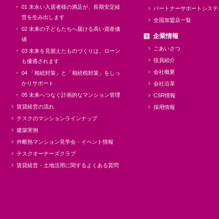
01 末永い入居者様の満足が、長期安定経
パートナーサポートシステ
営を生み出します
全国加盟店一覧
02 未来の子どもたちへ届ける高い資産価
企業情報
値
ごあいさつ
03 未来を見据えたものづくりは、ローン
役員紹介
も優遇されます
会社概要
04 「相続対策」と「相続税対策」をしっ
かりサポート
会社沿革
05 未来へつなぐ計画的なマンション管理
CSR情報
賃貸経営の流れ
採用情報
テスクのマンションラインナップ
建築実例
外断熱マンション見学会・イベント情報
テスクオーナーズクラブ
賃貸経営・土地活用に関するよくある質問