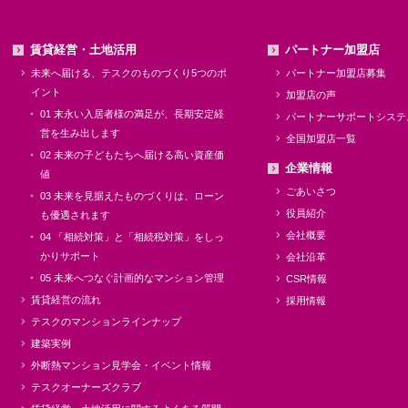
賃貸経営・土地活用
パートナー加盟店
未来へ届ける、テスクのものづくり5つのポ
パートナー加盟店募集
イント
加盟店の声
01 末永い入居者様の満足が、長期安定経
パートナーサポートシステ
営を生み出します
全国加盟店一覧
02 未来の子どもたちへ届ける高い資産価
企業情報
値
ごあいさつ
03 未来を見据えたものづくりは、ローン
役員紹介
も優遇されます
会社概要
04 「相続対策」と「相続税対策」をしっ
かりサポート
会社沿革
05 未来へつなぐ計画的なマンション管理
CSR情報
賃貸経営の流れ
採用情報
テスクのマンションラインナップ
建築実例
外断熱マンション見学会・イベント情報
テスクオーナーズクラブ