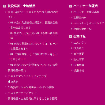
賃貸経営・土地活用
パートナー加盟店
未来へ届ける、テスクのものづくり5つのポ
パートナー加盟店募集
イント
加盟店の声
01 末永い入居者様の満足が、長期安定経
パートナーサポートシステ
営を生み出します
全国加盟店一覧
02 未来の子どもたちへ届ける高い資産価
企業情報
値
ごあいさつ
03 未来を見据えたものづくりは、ローン
役員紹介
も優遇されます
会社概要
04 「相続対策」と「相続税対策」をしっ
かりサポート
会社沿革
05 未来へつなぐ計画的なマンション管理
CSR情報
賃貸経営の流れ
採用情報
テスクのマンションラインナップ
建築実例
外断熱マンション見学会・イベント情報
テスクオーナーズクラブ
賃貸経営・土地活用に関するよくある質問